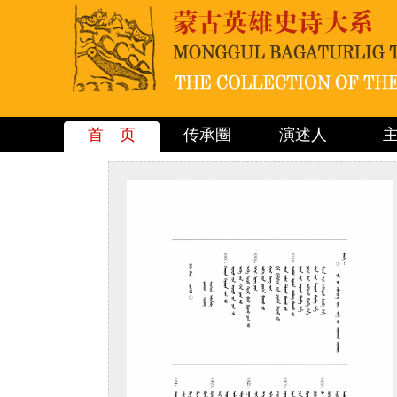
首 页
传承圈
演述人