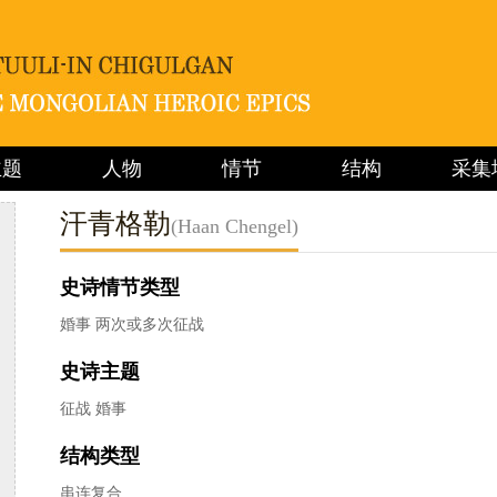
主题
人物
情节
结构
采集
汗青格勒
(Haan Chengel)
史诗情节类型
婚事 两次或多次征战
史诗主题
征战 婚事
结构类型
串连复合