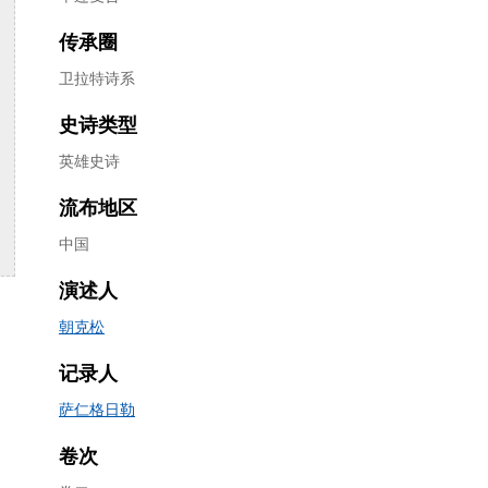
传承圈
卫拉特诗系
史诗类型
英雄史诗
流布地区
中国
演述人
朝克松
记录人
萨仁格日勒
卷次