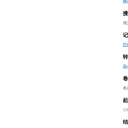
纳
搜
俄
记
巴
转
高
卷
卷
起
12
结