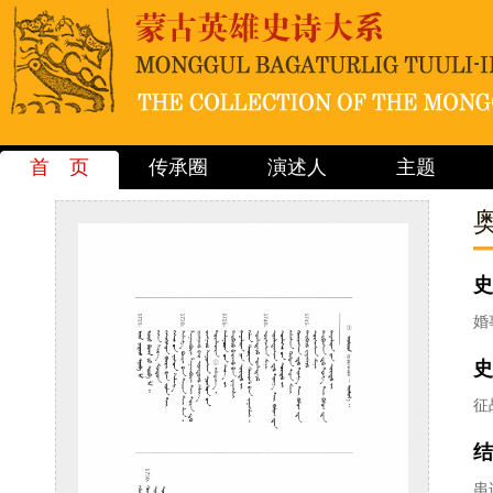
首 页
传承圈
演述人
主题
史
婚
史
征
结
串