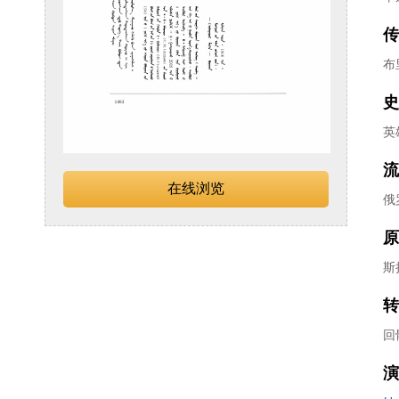
传
布
史
英
流
在线浏览
俄
原
斯
转
回
演