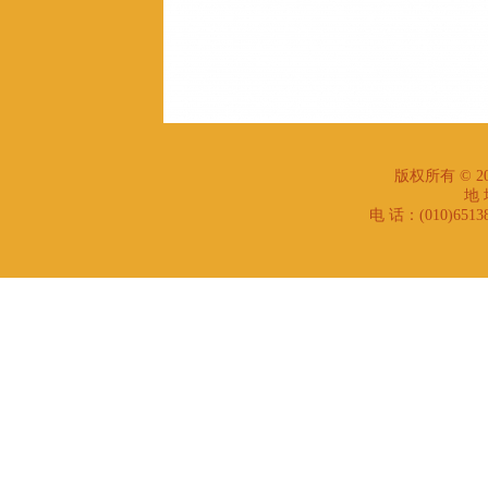
版权所有 © 
地 
电 话：(010)6513