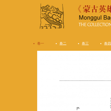
卷一
卷二
卷三
卷四