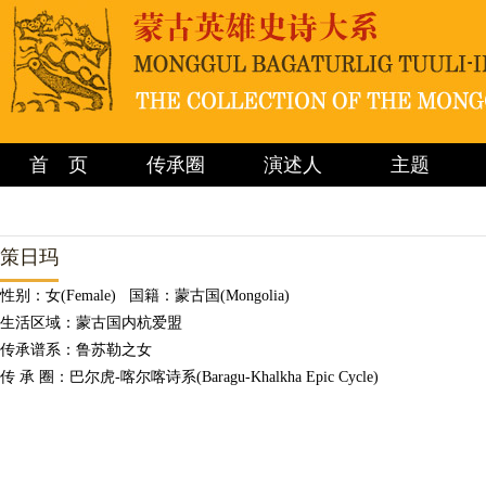
首 页
传承圈
演述人
主题
策日玛
性别：女(Female) 国籍：蒙古国(Mongolia)
生活区域：蒙古国内杭爱盟
传承谱系：鲁苏勒之女
传 承 圈：巴尔虎-喀尔喀诗系(Baragu-Khalkha Epic Cycle)